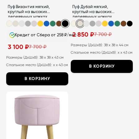
странице
странице
Пуф Византия мягкий,
Пуф Дубай мягкий,
товара.
товара.
круглый на высоких
круглый на высоких
деревянных ножках
деревянных ножках
2 850
₽
7 700
₽
Кредит от Сбера от 258 ₽/мес
Первоначальная
Текущая
цена
цена:
составляла
2
Размеры (ДхШхВ):
38 x 38 x 44 см
3 100
₽
7 700
₽
Первоначальная
Текущая
7
850
Спальное место (ДхШхВ):
x x 43 см
цена
цена:
700
₽.
составляла
3
Размеры (ДхШхВ):
38 x 38 x 43 см
₽.
7
100
Спальное место (ДхШхВ):
x x 43 см
700
₽.
В КОРЗИНУ
₽.
Этот
В КОРЗИНУ
товар
Этот
имеет
товар
несколько
имеет
вариаций.
несколько
Опции
вариаций.
можно
Опции
выбрать
можно
на