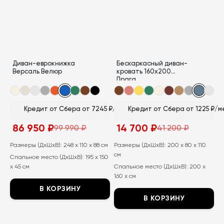
Опции
можно
можно
выбрать
выбрать
на
на
странице
странице
товара.
Диван-еврокнижка
Бескаркасный диван-
товара.
Версаль Велюр
кровать 160х200
Прага
Кредит от Сбера от 7245 ₽/мес
Кредит от Сбера от 1225 ₽/м
86 950
₽
14 700
₽
99 990
₽
41 200
₽
Первоначальная
Текущая
Первоначальная
Текущая
цена
цена:
цена
цена:
составляла
86
составляла
14
Размеры (ДхШхВ):
248 x 110 x 88 см
Размеры (ДхШхВ):
200 x 80 x 110
99
950
41
700
см
Спальное место (ДхШхВ):
195 x 150
990
₽.
200
₽.
₽.
₽.
x 45 см
Спальное место (ДхШхВ):
200 x
160 x см
В КОРЗИНУ
В КОРЗИНУ
Этот
Этот
товар