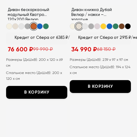
Диван бескаркасный
Диван книжка Дубай
модульный Кватро
Велюр / ножки –
120х200 Велюр
золотые
Кредит от Сбера от 6383 ₽/мес
Кредит от Сбера от 2915 ₽/м
76 600
₽
34 990
₽
99 990
₽
68 150
₽
Первоначальная
Текущая
Первоначальная
Текущая
цена
цена:
цена
цена:
составляла
76
составляла
34
Размеры (ДхШхВ):
200 x 120 x 69
Размеры (ДхШхВ):
239 x 97 x 97 см
99
600
68
990
см
Спальное место (ДхШхВ):
194 x 124
990
₽.
150
₽.
₽.
₽.
Спальное место (ДхШхВ):
200 x
x см
120 x см
В КОРЗИНУ
В КОРЗИНУ
Этот
Этот
товар
товар
имеет
имеет
несколько
несколько
вариаций.
вариаций.
Опции