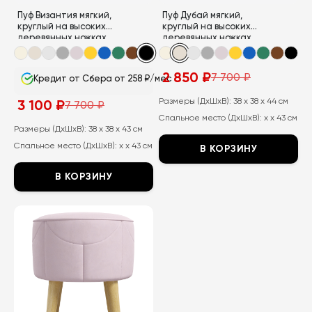
странице
странице
Пуф Византия мягкий,
Пуф Дубай мягкий,
товара.
товара.
круглый на высоких
круглый на высоких
деревянных ножках
деревянных ножках
2 850
₽
7 700
₽
Кредит от Сбера от 258 ₽/мес
Первоначальная
Текущая
цена
цена:
составляла
2
Размеры (ДхШхВ):
38 x 38 x 44 см
3 100
₽
7 700
₽
Первоначальная
Текущая
7
850
Спальное место (ДхШхВ):
x x 43 см
цена
цена:
700
₽.
составляла
3
Размеры (ДхШхВ):
38 x 38 x 43 см
₽.
7
100
Спальное место (ДхШхВ):
x x 43 см
700
₽.
В КОРЗИНУ
₽.
Этот
В КОРЗИНУ
товар
Этот
имеет
товар
несколько
имеет
вариаций.
несколько
Опции
вариаций.
можно
Опции
выбрать
можно
на