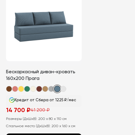
Опции
можно
выбрать
на
странице
товара.
Бескаркасный диван-кровать
160х200 Прага
Кредит от Сбера от 1225 ₽/мес
14 700
₽
41 200
₽
Первоначальная
Текущая
цена
цена:
Размеры (ДхШхВ):
200 x 80 x 110 см
составляла
14
41
700
Спальное место (ДхШхВ):
200 x 160 x см
200
₽.
₽.