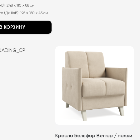
хВ):
248 x 110 x 88 см
о (ДхШхВ):
195 x 150 x 45 см
В КОРЗИНУ
OADING_CP
Кресло Бельфор Велюр / ножки