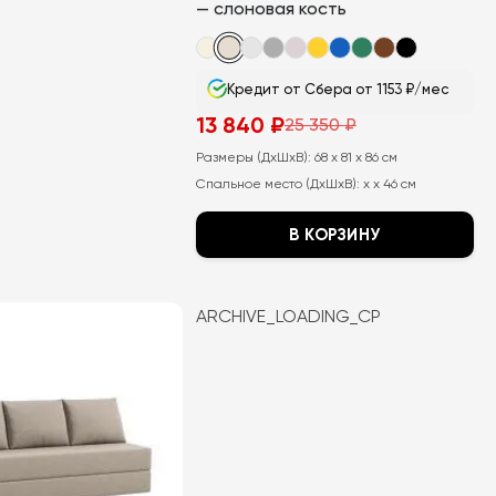
— слоновая кость
Кредит от Сбера от 1153 ₽/мес
13 840
₽
25 350
₽
Первоначальная
Текущая
цена
цена:
Размеры (ДхШхВ):
68 x 81 x 86 см
составляла
13
25
840
Спальное место (ДхШхВ):
x x 46 см
350
₽.
₽.
В КОРЗИНУ
Этот
товар
ARCHIVE_LOADING_CP
имеет
несколько
вариаций.
Опции
можно
выбрать
на