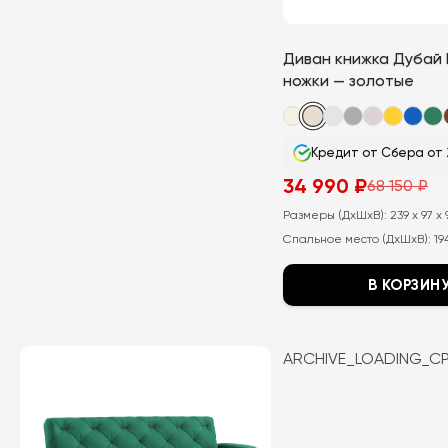
Диван книжка Дубай
ножки — золотые
Кредит от Сбера от 
34 990
₽
68 150
₽
Первоначальная
Текущая
цена
цена:
Размеры (ДхШхВ):
239 x 97 x 
составляла
34
68
990
Спальное место (ДхШхВ):
19
150
₽.
₽.
В КОРЗИН
Этот
товар
ARCHIVE_LOADING_C
имеет
несколько
вариаций.
Опции