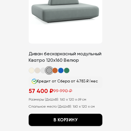
можно
выбрать
на
странице
товара.
Диван бескаркасный модульный
Кватро 120х160 Велюр
Кредит от Сбера от 4783 ₽/мес
57 400
₽
99 990
₽
Первоначальная
Текущая
цена
цена:
Размеры (ДхШхВ):
160 x 120 x 69 см
составляла
57
99
400
Спальное место (ДхШхВ):
160 x 120 x см
990
₽.
₽.
В КОРЗИНУ
Этот