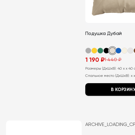
странице
товара.
Подушка Дубай
1 190
₽
1 440
₽
Первоначальная
Текущая
цена
цена:
Размеры (ДхШхВ):
40 x x 40 
составляла
1
1
190
Спальное место (ДхШхВ):
x 
440
₽.
₽.
В КОРЗИН
Этот
товар
имеет
несколько
ARCHIVE_LOADING_C
вариаций.