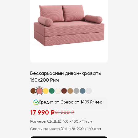
вариаций.
Опции
можно
выбрать
на
странице
товара.
Бескаркасный диван-кровать
160х200 Рим
Кредит от Сбера от 1499 ₽/мес
17 990
₽
41 200
₽
Первоначальная
Текущая
цена
цена:
Размеры (ДхШхВ):
160 x 100 x 114 см
составляла
17
41
990
Спальное место (ДхШхВ):
200 x 160 x см
200
₽.
₽.