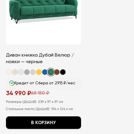
можно
выбрать
на
странице
товара.
Диван книжка Дубай Велюр /
ножки — черные
Кредит от Сбера от 2915 ₽/мес
34 990
₽
68 150
₽
Первоначальная
Текущая
цена
цена:
Размеры (ДхШхВ):
239 x 97 x 97 см
составляла
34
68
990
Спальное место (ДхШхВ):
194 x 124 x см
150
₽.
₽.
В КОРЗИНУ
Этот