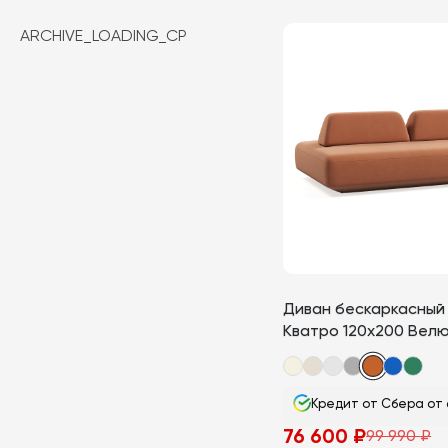
товар
ARCHIVE_LOADING_CP
имеет
несколько
вариаций.
Опции
можно
выбрать
на
странице
товара.
Диван бескаркасный
Кватро 120х200 Вел
Кредит от Сбера от 
76 600
₽
99 990
₽
Первоначальная
Текущая