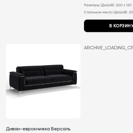
цена
цена:
Размеры (ДхШхВ):
200 x 120 
составляла
76
99
600
Спальное место (ДхШхВ):
20
990
₽.
₽.
В КОРЗИН
Этот
товар
ARCHIVE_LOADING_C
имеет
несколько
вариаций.
Опции
можно
выбрать
на
странице
товара.
Диван-еврокнижка Версаль