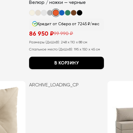
Велюр / ножки — черные
Кредит от Сбера от 7245 ₽/мес
86 950
₽
99 990
₽
Первоначальная
Текущая
цена
цена:
Размеры (ДхШхВ):
248 x 110 x 88 см
составляла
86
99
950
Спальное место (ДхШхВ):
195 x 150 x 45 см
990
₽.
₽.
В КОРЗИНУ
Этот
товар
ARCHIVE_LOADING_CP
имеет
несколько
вариаций.
Опции
можно
выбрать
на