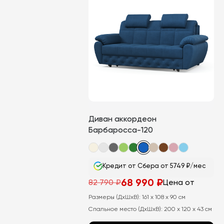
Диван аккордеон
Барбаросса-120
Кредит от Сбера от 5749 ₽/мес
68 990
₽
82 790
₽
Цена от
Размеры (ДхШхВ):
161 x 108 x 90 см
Спальное место (ДхШхВ):
200 x 120 x 43 см