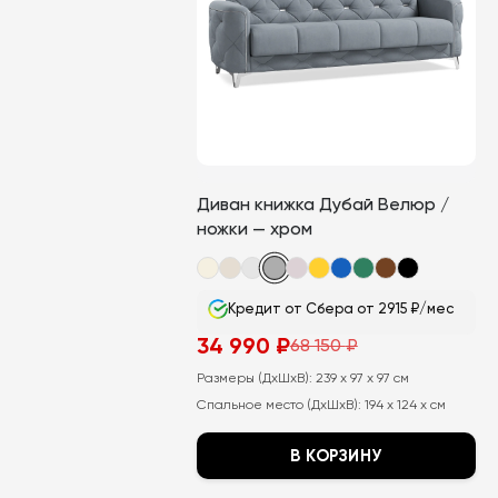
Диван книжка Дубай Велюр /
ножки — хром
Кредит от Сбера от 2915 ₽/мес
34 990
₽
68 150
₽
Первоначальная
Текущая
цена
цена:
Размеры (ДхШхВ):
239 x 97 x 97 см
составляла
34
68
990
Спальное место (ДхШхВ):
194 x 124 x см
150
₽.
₽.
В КОРЗИНУ
Этот