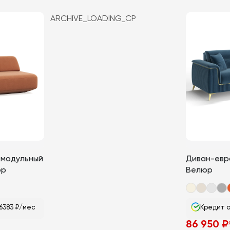
товар
ARCHIVE_LOADING_CP
имеет
несколько
вариаций.
Опции
можно
выбрать
на
странице
товара.
 модульный
Диван-евр
юр
Велюр
6383 ₽/мес
Кредит о
86 950
₽
Первоначаль
Текущая