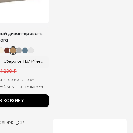
странице
товара.
ный диван-кровать
рага
т Сбера от 1137 ₽/мес
41 200
₽
ная
хВ):
200 x 70 x 110 см
о (ДхШхВ):
200 x 140 x см
В КОРЗИНУ
OADING_CP