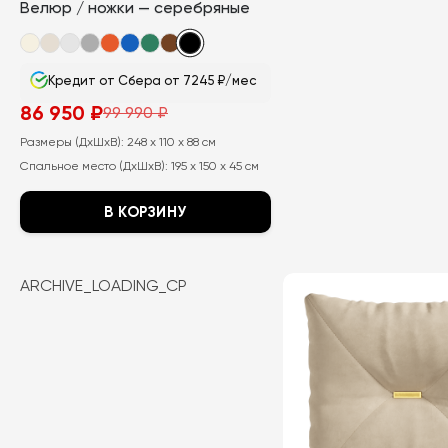
Велюр / ножки — серебряные
Кредит от Сбера от 7245 ₽/мес
86 950
₽
99 990
₽
Первоначальная
Текущая
цена
цена:
Размеры (ДхШхВ):
248 x 110 x 88 см
составляла
86
99
950
Спальное место (ДхШхВ):
195 x 150 x 45 см
990
₽.
₽.
В КОРЗИНУ
Этот
товар
ARCHIVE_LOADING_CP
имеет
несколько
вариаций.
Опции
можно
выбрать
на