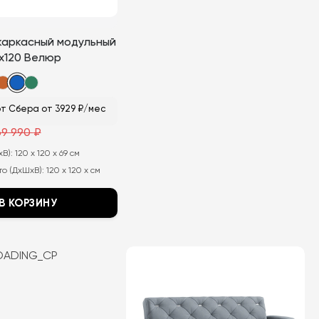
каркасный модульный
х120 Велюр
т Сбера от 3929 ₽/мес
69 990
₽
ная
хВ):
120 x 120 x 69 см
о (ДхШхВ):
120 x 120 x см
В КОРЗИНУ
OADING_CP