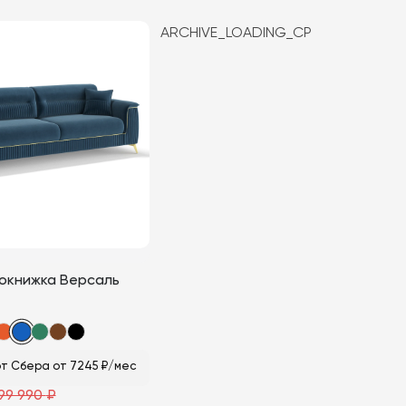
товар
ARCHIVE_LOADING_CP
имеет
несколько
вариаций.
Опции
можно
выбрать
на
странице
товара.
окнижка Версаль
т Сбера от 7245 ₽/мес
99 990
₽
ная