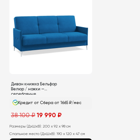
Диван книжка Бельфор
Велюр / ножки —
серебряные
Кредит от Сбера от 1665 ₽/мес
Первоначальная
Текущая
38 100
₽
19 990
₽
цена
цена:
составляла
19
38
990
Размеры (ДхШхВ):
200 x 92 x 98 см
100
₽.
Спальное место (ДхШхВ):
190 x 120 x 47 см
₽.