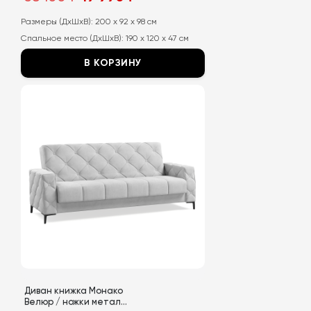
цена
цена:
составляла
19
38
990
Размеры (ДхШхВ):
200 x 92 x 98 см
100
₽.
Спальное место (ДхШхВ):
190 x 120 x 47 см
₽.
В КОРЗИНУ
Этот
товар
имеет
несколько
вариаций.
Опции
можно
выбрать
на
странице
товара.
Диван книжка Монако
Велюр / ножки металл