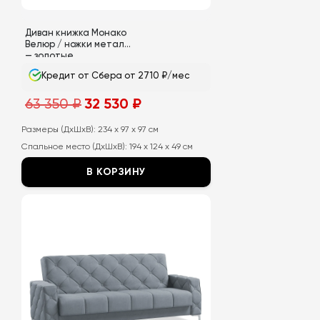
товара.
Диван книжка Монако
Велюр / ножки металл
— золотые
Кредит от Сбера от 2710 ₽/мес
Первоначальная
Текущая
63 350
₽
32 530
₽
цена
цена:
составляла
32
63
530
Размеры (ДхШхВ):
234 x 97 x 97 см
350
₽.
Спальное место (ДхШхВ):
194 x 124 x 49 см
₽.
В КОРЗИНУ
Этот
товар
имеет
несколько
вариаций.
Опции
можно