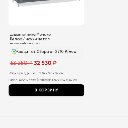
выбрать
на
странице
товара.
Диван книжка Монако
Велюр / ножки металл
— серебренные
Кредит от Сбера от 2710 ₽/мес
Первоначальная
Текущая
63 350
₽
32 530
₽
цена
цена:
составляла
32
63
530
Размеры (ДхШхВ):
234 x 97 x 97 см
350
₽.
Спальное место (ДхШхВ):
194 x 124 x 49 см
₽.
В КОРЗИНУ
Этот
товар
имеет
несколько