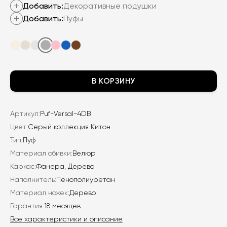
7
500
Добавить:
Декоративные подушки
700
₽.
Добавить:
Пуфы
₽.
В КОРЗИНУ
Артикул:
Puf-Versal-4DB
Цвет:
Серый коллекция Китон
Тип:
Пуф
Материал обивки:
Велюр
Каркас:
Фанера, Дерево
Наполнитель:
Пенополиуретан
Материал ножек:
Дерево
Гарантия:
18 месяцев
Все характеристики и описание