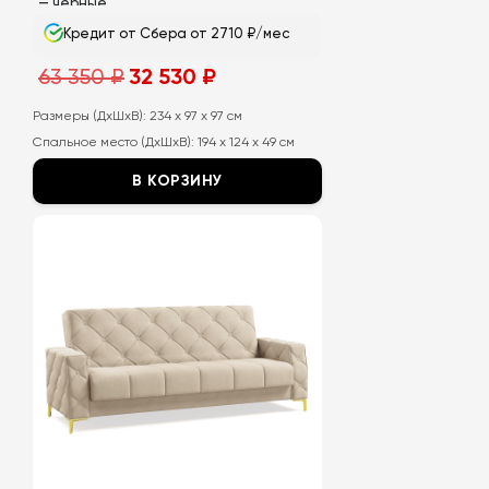
— черные
Кредит от Сбера от 2710 ₽/мес
Первоначальная
Текущая
63 350
₽
32 530
₽
цена
цена:
составляла
32
63
530
Размеры (ДхШхВ):
234 x 97 x 97 см
350
₽.
Спальное место (ДхШхВ):
194 x 124 x 49 см
₽.
В КОРЗИНУ
Этот
товар
имеет
несколько
вариаций.
Опции
можно
выбрать
на
странице