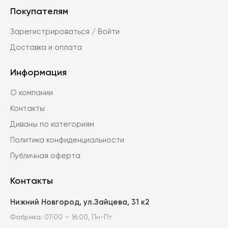
вариаций.
Покупателям
Опции
можно
Зарегистрироваться / Войти
выбрать
Доставка и оплата
на
странице
Информация
товара.
О компании
Контакты
Диваны по категориям
Политика конфиденциальности
Публичная оферта
Контакты
Нижний Новгород, ул.Зайцева, 31 к2
Фабрика: 07:00 – 16:00, Пн-Пт