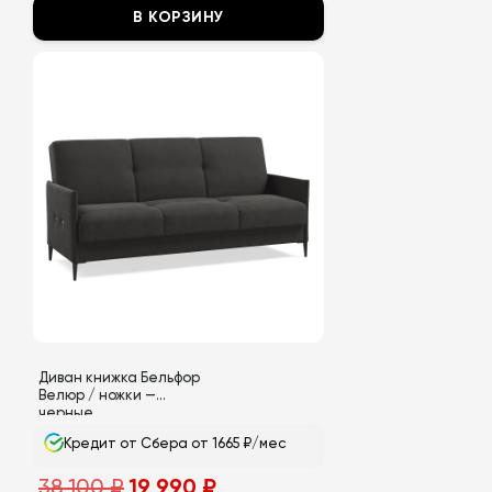
В КОРЗИНУ
Этот
товар
имеет
несколько
вариаций.
Опции
можно
выбрать
на
странице
товара.
Диван книжка Бельфор
Велюр / ножки —
черные
Кредит от Сбера от 1665 ₽/мес
Первоначальная
Текущая
38 100
₽
19 990
₽