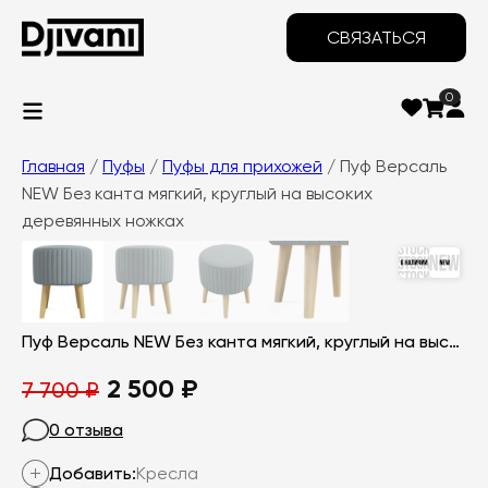
СВЯЗАТЬСЯ
0
Главная
/
Пуфы
/
Пуфы для прихожей
/ Пуф Версаль
NEW Без канта мягкий, круглый на высоких
деревянных ножках
‹
›
Пуф Версаль NEW Без канта мягкий, круглый на высоких деревянных ножках
Первоначальная
Текущая
2 500
₽
7 700
₽
цена
цена:
0 отзыва
составляла
2
Добавить:
Кресла