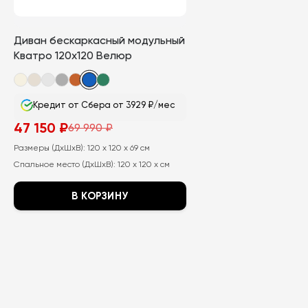
Диван бескаркасный модульный
Кватро 120х120 Велюр
Кредит от Сбера от 3929 ₽/мес
47 150
₽
69 990
₽
Первоначальная
Текущая
цена
цена:
Размеры (ДхШхВ):
120 x 120 x 69 см
составляла
47
69
150
Спальное место (ДхШхВ):
120 x 120 x см
990
₽.
₽.
В КОРЗИНУ
Этот
товар
имеет
несколько
вариаций.
Опции