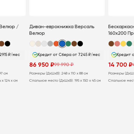
 Велюр /
Диван-еврокнижка Версаль
Бескаркас
Велюр
160х200 Пр
2915 ₽/мес
Кредит от Сбера от 7245 ₽/мес
Кредит о
86 950
₽
14 700
₽
99 990
₽
Первоначальная
Текущая
Первоначаль
Текущая
цена
цена:
цена
цена:
97 см
Размеры (ДхШхВ):
248 x 110 x 88 см
Размеры (ДхШ
составляла
86
составляла
14
99
950
41
700
4 x 124 x см
Спальное место (ДхШхВ):
195 x 150 x 45 см
Спальное мест
990
₽.
200
₽.
₽.
₽.
У
В КОРЗИНУ
Этот
Этот
товар
товар
имеет
имеет
несколько
несколько
вариаций.
вариаций.