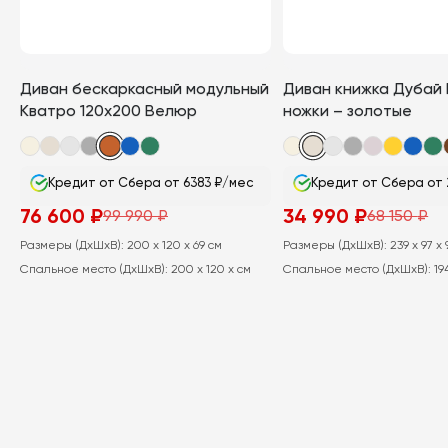
Диван бескаркасный модульный
Диван книжка Дубай
Кватро 120х200 Велюр
ножки – золотые
Кредит от Сбера от 6383 ₽/мес
Кредит от Сбера от 
76 600
₽
34 990
₽
99 990
₽
68 150
₽
Первоначальная
Текущая
Первоначальная
Текущая
цена
цена:
цена
цена:
Размеры (ДхШхВ):
200 x 120 x 69 см
Размеры (ДхШхВ):
239 x 97 x 
составляла
76
составляла
34
99
600
68
990
Спальное место (ДхШхВ):
200 x 120 x см
Спальное место (ДхШхВ):
19
990
₽.
150
₽.
₽.
₽.
В КОРЗИНУ
В КОРЗИН
Этот
Этот
товар
товар
имеет
имеет
несколько
несколько
вариаций.
вариаций.