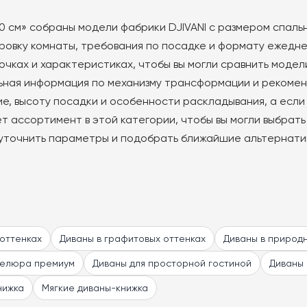
0 см» собраны модели фабрики DJIVANI с размером спальн
овку комнаты, требования по посадке и формату ежеднев
чках и характеристиках, чтобы вы могли сравнить модел
ьная информация по механизму трансформации и рекомен
е, высоту посадки и особенности раскладывания, а если 
ет ассортимент в этой категории, чтобы вы могли выбрат
уточнить параметры и подобрать ближайшие альтернати
 оттенках
Диваны в графитовых оттенках
Диваны в природ
велюра премиум
Диваны для просторной гостиной
Диваны 
нижка
Мягкие диваны-книжка