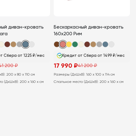
ный диван-кровать
Бескаркасный диван-кровать
ага
160х200 Рим
т Сбера от 1225 ₽/мес
Кредит от Сбера от 1499 ₽/мес
17 990
₽
41 200
₽
41 200
₽
ная
Первоначальная
Текущая
цена
цена:
хВ):
200 x 80 x 110 см
Размеры (ДхШхВ):
160 x 100 x 114 см
составляла
17
41
990
о (ДхШхВ):
200 x 160 x см
Спальное место (ДхШхВ):
200 x 160 x см
200
₽.
₽.
В КОРЗИНУ
В КОРЗИНУ
Этот
товар
имеет
несколько
вариаций.