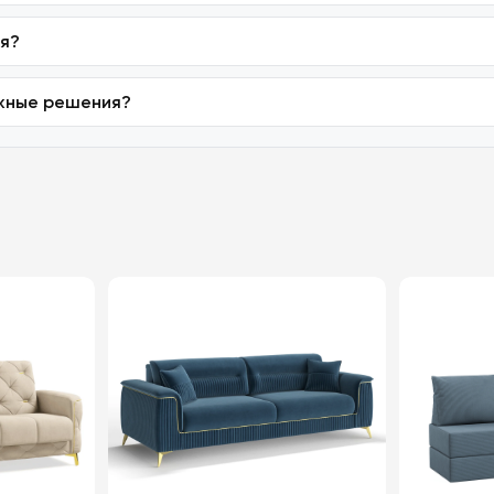
ия?
ежные решения?