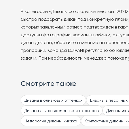
можно
В категории «Диваны со спальным местом 120×12
выбрать
быстро подобрать диван под конкретную планир
на
которых заявленный размер подтвержден в карто
странице
товара.
доступны фотографии, варианты обивки, актуал
диван для сна, обратите внимание на наполнени
пропорции. Команда DJIVANI регулярно обновля
задачи. При необходимости менеджер поможет 
Смотрите также
Диваны в оливковых оттенках
Диваны в песочных
Диваны для современных интерьеров
Диваны из 
Недорогие диваны-книжка
Компактные диваны-к