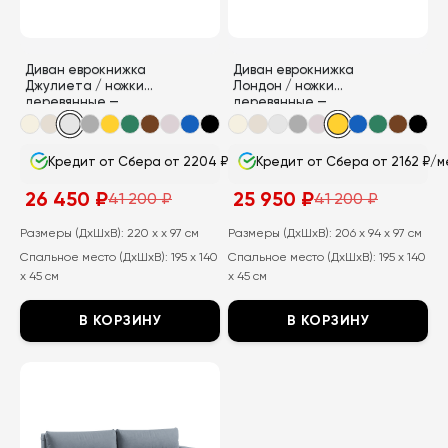
выбрать
на
на
странице
странице
товара.
Диван еврокнижка
Диван еврокнижка
товара.
Джулиета / ножки
Лондон / ножки
деревянные —
деревянные —
бежевые
бежевые
Кредит от Сбера от 2204 ₽/мес
Кредит от Сбера от 2162 ₽/м
26 450
₽
25 950
₽
41 200
₽
41 200
₽
Первоначальная
Текущая
Первоначальная
Текущая
цена
цена:
цена
цена:
составляла
26
составляла
25
Размеры (ДхШхВ):
220 x x 97 см
Размеры (ДхШхВ):
206 x 94 x 97 см
41
450
41
950
Спальное место (ДхШхВ):
195 x 140
Спальное место (ДхШхВ):
195 x 140
200
₽.
200
₽.
₽.
₽.
x 45 см
x 45 см
В КОРЗИНУ
В КОРЗИНУ
Этот
Этот
товар
товар
имеет
имеет
несколько
несколько