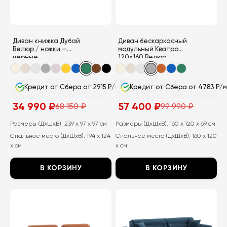
выбрать
выбрать
на
на
странице
странице
Диван книжка Дубай
Диван бескаркасный
товара.
товара.
Велюр / ножки —
модульный Кватро
черные
120х160 Велюр
Кредит от Сбера от 2915 ₽/мес
Кредит от Сбера от 4783 ₽/
34 990
₽
57 400
₽
68 150
₽
99 990
₽
Первоначальная
Текущая
Первоначальная
Текущая
цена
цена:
цена
цена:
составляла
34
составляла
57
Размеры (ДхШхВ):
239 x 97 x 97 см
Размеры (ДхШхВ):
160 x 120 x 69 см
68
990
99
400
Спальное место (ДхШхВ):
194 x 124
Спальное место (ДхШхВ):
160 x 120
150
₽.
990
₽.
₽.
₽.
x см
x см
В КОРЗИНУ
В КОРЗИНУ
Этот
Этот
товар
товар
имеет
имеет
несколько
несколько