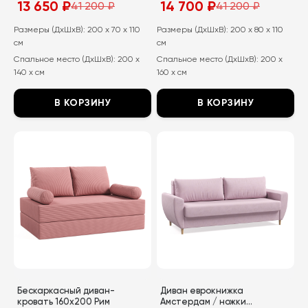
14 700
₽
13 650
₽
41 200
₽
41 200
₽
Первоначальная
Текущая
Первоначальная
Текущая
цена
цена:
цена
цена:
составляла
14
составляла
13
Размеры (ДхШхВ):
200 x 80 x 110
Размеры (ДхШхВ):
200 x 70 x 110
41
700
41
650
см
см
200
₽.
200
₽.
₽.
₽.
Спальное место (ДхШхВ):
200 x
Спальное место (ДхШхВ):
200 x
160 x см
140 x см
В КОРЗИНУ
В КОРЗИНУ
Этот
Этот
товар
товар
имеет
имеет
несколько
несколько
вариаций.
вариаций.
Опции
Опции
можно
можно
выбрать
выбрать
на
на
странице
странице
Бескаркасный диван-
Диван еврокнижка
товара.
товара.
кровать 160х200 Рим
Амстердам / ножки