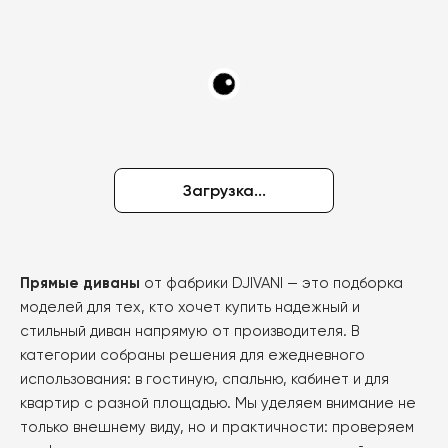
товар
имеет
несколько
вариаций.
Опции
можно
выбрать
на
Загрузка...
странице
товара.
Прямые диваны
от фабрики DJIVANI — это подборка
моделей для тех, кто хочет купить надежный и
стильный диван напрямую от производителя. В
категории собраны решения для ежедневного
использования: в гостиную, спальню, кабинет и для
квартир с разной площадью. Мы уделяем внимание не
только внешнему виду, но и практичности: проверяем