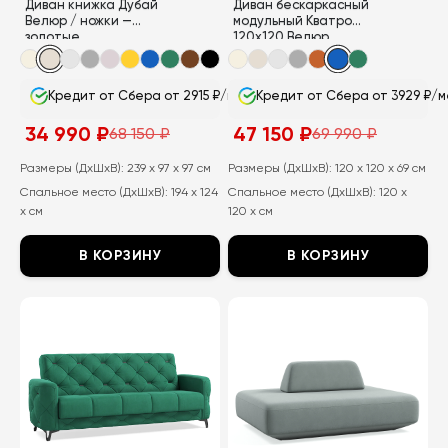
Диван книжка Дубай
Диван бескаркасный
Велюр / ножки —
модульный Кватро
золотые
120х120 Велюр
Кредит от Сбера от 2915 ₽/мес
Кредит от Сбера от 3929 ₽/м
34 990
₽
47 150
₽
68 150
₽
69 990
₽
Первоначальная
Текущая
Первоначальная
Текущая
цена
цена:
цена
цена:
составляла
34
составляла
47
Размеры (ДхШхВ):
239 x 97 x 97 см
Размеры (ДхШхВ):
120 x 120 x 69 см
68
990
69
150
Спальное место (ДхШхВ):
194 x 124
Спальное место (ДхШхВ):
120 x
150
₽.
990
₽.
₽.
₽.
x см
120 x см
В КОРЗИНУ
В КОРЗИНУ
Этот
Этот
товар
товар
имеет
имеет
несколько
несколько
вариаций.
вариаций.
Опции
Опции
можно
можно