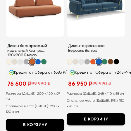
вариаций.
вариаций.
Опции
Опции
можно
можно
выбрать
выбрать
на
на
странице
странице
Диван бескаркасный
Диван-еврокнижка
товара.
товара.
модульный Кватро
Версаль Велюр
120х200 Велюр
Кредит от Сбера от 6383 ₽/мес
Кредит от Сбера от 7245 ₽/
76 600
₽
86 950
₽
99 990
₽
99 990
₽
Первоначальная
Текущая
Первоначальная
Текущая
цена
цена:
цена
цена:
составляла
76
составляла
86
Размеры (ДхШхВ):
200 x 120 x 69
Размеры (ДхШхВ):
248 x 110 x 88 см
99
600
99
950
см
Спальное место (ДхШхВ):
195 x 150
990
₽.
990
₽.
₽.
₽.
Спальное место (ДхШхВ):
200 x
x 45 см
120 x см
В КОРЗИНУ
В КОРЗИНУ
Этот