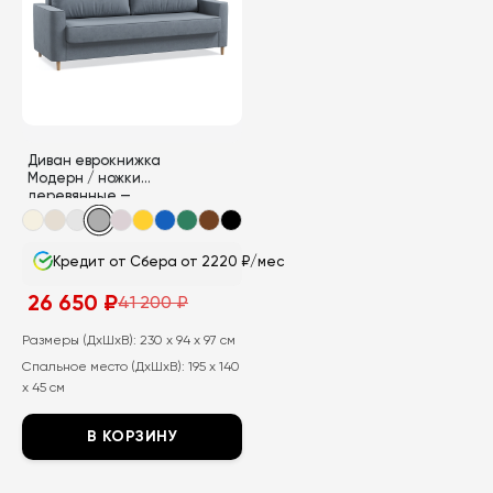
вариаций.
вариаций.
Опции
Опции
можно
можно
выбрать
выбрать
на
на
странице
странице
Диван еврокнижка
товара.
товара.
Модерн / ножки
деревянные —
бежевые
Кредит от Сбера от 2220 ₽/мес
26 650
₽
41 200
₽
Первоначальная
Текущая
цена
цена:
составляла
26
Размеры (ДхШхВ):
230 x 94 x 97 см
41
650
Спальное место (ДхШхВ):
195 x 140
200
₽.
₽.
x 45 см
В КОРЗИНУ
Этот