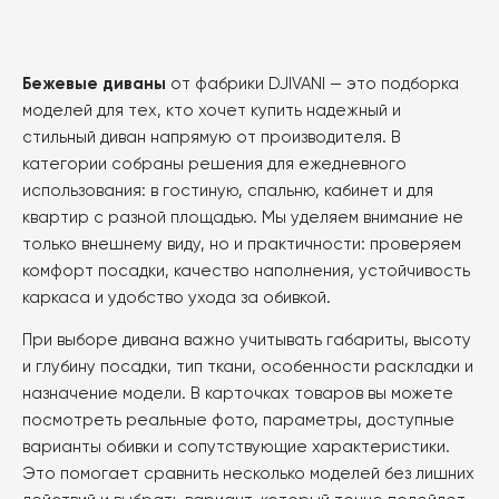
вариаций.
вариаций.
Опции
Опции
можно
можно
Бежевые диваны
от фабрики DJIVANI — это подборка
выбрать
выбрать
моделей для тех, кто хочет купить надежный и
на
на
стильный диван напрямую от производителя. В
странице
странице
категории собраны решения для ежедневного
товара.
товара.
использования: в гостиную, спальню, кабинет и для
квартир с разной площадью. Мы уделяем внимание не
только внешнему виду, но и практичности: проверяем
комфорт посадки, качество наполнения, устойчивость
каркаса и удобство ухода за обивкой.
При выборе дивана важно учитывать габариты, высоту
и глубину посадки, тип ткани, особенности раскладки и
назначение модели. В карточках товаров вы можете
посмотреть реальные фото, параметры, доступные
варианты обивки и сопутствующие характеристики.
Это помогает сравнить несколько моделей без лишних