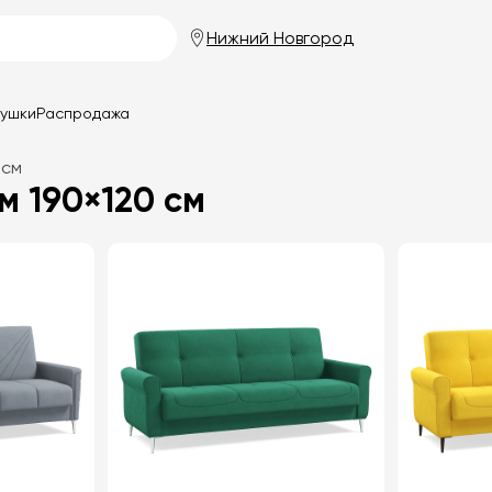
Нижний Новгород
душки
Распродажа
 см
 190×120 см