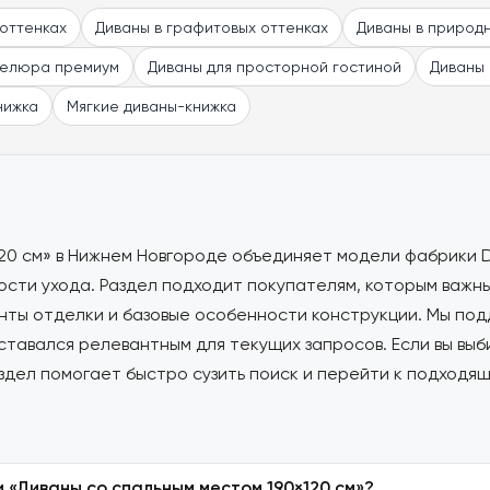
 оттенках
Диваны в графитовых оттенках
Диваны в природ
велюра премиум
Диваны для просторной гостиной
Диваны 
нижка
Мягкие диваны-книжка
20 см» в Нижнем Новгороде объединяет модели фабрики Dj
сти ухода. Раздел подходит покупателям, которым важны
нты отделки и базовые особенности конструкции. Мы по
оставался релевантным для текущих запросов. Если вы вы
здел помогает быстро сузить поиск и перейти к подходя
 «Диваны со спальным местом 190×120 см»?