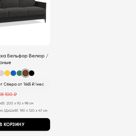
можно
выбрать
на
странице
товара.
жка Бельфор Велюр /
ерные
т Сбера от 1665 ₽/мес
38 100
₽
ная
хВ):
200 x 92 x 98 см
о (ДхШхВ):
190 x 120 x 47 см
В КОРЗИНУ