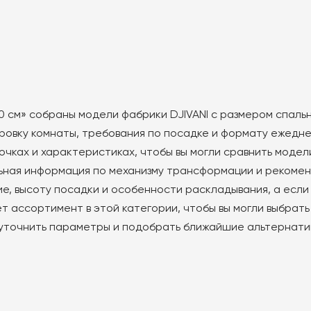
товар
товар
имеет
имеет
несколько
несколько
вариаций.
вариаций.
Опции
Опции
можно
можно
0 см» собраны модели фабрики DJIVANI с размером спальн
выбрать
выбрать
овку комнаты, требования по посадке и формату ежеднев
на
на
чках и характеристиках, чтобы вы могли сравнить модел
странице
странице
товара.
товара.
ьная информация по механизму трансформации и рекомен
е, высоту посадки и особенности раскладывания, а если 
ет ассортимент в этой категории, чтобы вы могли выбрат
уточнить параметры и подобрать ближайшие альтернати