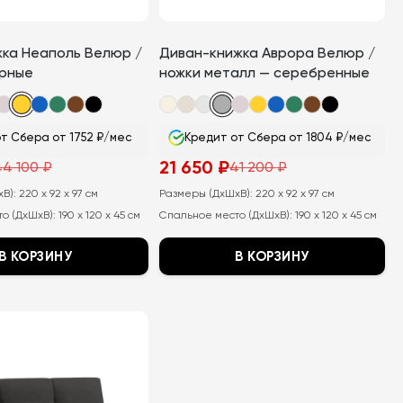
жка Неаполь Велюр /
Диван-книжка Аврора Велюр /
ерные
ножки металл — серебренные
т Сбера от 1752 ₽/мес
Кредит от Сбера от 1804 ₽/мес
21 650
₽
44 100
₽
41 200
₽
ная
Первоначальная
Текущая
цена
цена:
хВ):
220 x 92 x 97 см
Размеры (ДхШхВ):
220 x 92 x 97 см
составляла
21
41
650
о (ДхШхВ):
190 x 120 x 45 см
Спальное место (ДхШхВ):
190 x 120 x 45 см
200
₽.
₽.
В КОРЗИНУ
В КОРЗИНУ
Этот
товар
имеет
несколько
вариаций.
Опции