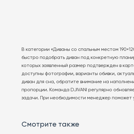
товар
товар
имеет
имеет
несколько
несколько
вариаций.
вариаций.
Опции
Опции
можно
можно
В категории «Диваны со спальным местом 190×12
выбрать
выбрать
быстро подобрать диван под конкретную планир
на
на
которых заявленный размер подтвержден в карто
странице
странице
товара.
товара.
доступны фотографии, варианты обивки, актуал
диван для сна, обратите внимание на наполнени
пропорции. Команда DJIVANI регулярно обновля
задачи. При необходимости менеджер поможет 
Смотрите также