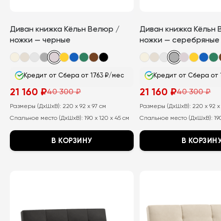
Диван книжка Кёльн Велюр /
Диван книжка Кёльн 
ножки — черные
ножки — серебряные
Кредит от Сбера от 1763 ₽/мес
Кредит от Сбера от 
21 160
₽
21 160
₽
40 300
₽
40 300
₽
Первоначальная
Текущая
Первоначальная
Текущая
цена
цена:
цена
цена:
Размеры (ДхШхВ):
220 x 92 x 97 см
Размеры (ДхШхВ):
220 x 92 x
составляла
21
составляла
21
40
160
40
160
Спальное место (ДхШхВ):
190 x 120 x 45 см
Спальное место (ДхШхВ):
19
300
₽.
300
₽.
₽.
₽.
В КОРЗИНУ
В КОРЗИН
Этот
Этот
товар
товар
имеет
имеет
несколько
несколько
вариаций.
вариаций.
Опции
Опции