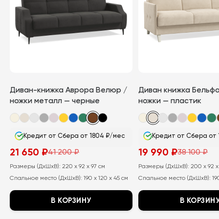
можно
можно
выбрать
выбрать
на
на
странице
странице
товара.
товара.
Диван-книжка Аврора Велюр /
Диван книжка Бельф
ножки металл — черные
ножки — пластик
Кредит от Сбера от 1804 ₽/мес
Кредит от Сбера от 
21 650
₽
19 990
₽
41 200
₽
38 100
₽
Первоначальная
Текущая
Первоначальная
Текущая
цена
цена:
цена
цена:
Размеры (ДхШхВ):
220 x 92 x 97 см
Размеры (ДхШхВ):
200 x 92 x
составляла
21
составляла
19
41
650
38
990
Спальное место (ДхШхВ):
190 x 120 x 45 см
Спальное место (ДхШхВ):
19
200
₽.
100
₽.
₽.
₽.
В КОРЗИНУ
В КОРЗИН
Этот
Этот