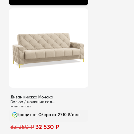
Этот
товар
имеет
несколько
вариаций.
Опции
можно
выбрать
на
странице
товара.
Диван книжка Монако
Велюр / ножки металл
— золотые
Кредит от Сбера от 2710 ₽/мес
Первоначальная
Текущая
63 350
₽
32 530
₽
цена
цена:
составляла
32