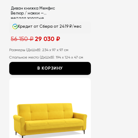
Диван книжка Мемфис
Велюр / ножки —
металл золотые
Кредит от Сбера от 2419 ₽/мес
Первоначальная
Текущая
56 150
₽
29 030
₽
цена
цена:
составляла
29
56
030
Размеры (ДхШхВ):
234 x 97 x 97 см
150
₽.
Спальное место (ДхШхВ):
194 x 124 x 47 см
₽.
В КОРЗИНУ
Этот
товар
имеет
несколько
вариаций.
Опции
можно
выбрать