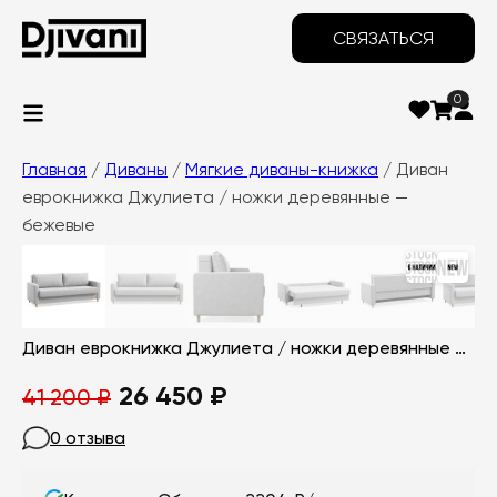
СВЯЗАТЬСЯ
0
Главная
/
Диваны
/
Мягкие диваны-книжка
/ Диван
еврокнижка Джулиета / ножки деревянные —
бежевые
‹
›
Диван еврокнижка Джулиета / ножки деревянные — бежевые
Первоначальная
Текущая
26 450
₽
41 200
₽
цена
цена:
0 отзыва
составляла
26