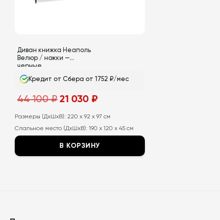
на
странице
товара.
Диван книжка Неаполь
Велюр / ножки —
черные
Кредит от Сбера от 1752 ₽/мес
Первоначальная
Текущая
44 100
₽
21 030
₽
цена
цена:
составляла
21
44
030
Размеры (ДхШхВ):
220 x 92 x 97 см
100
₽.
Спальное место (ДхШхВ):
190 x 120 x 45 см
₽.
В КОРЗИНУ
Этот
товар
имеет
несколько
вариаций.