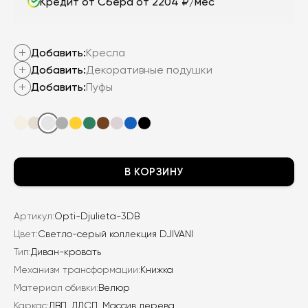
41
450
Кредит от Сбера от 2204 ₽/мес
200
₽.
₽.
Добавить:
Кресла
Добавить:
Декоративные подушки
Добавить:
Пуфы
В КОРЗИНУ
Артикул:
Opti-Djulieta-3DB
Цвет:
Светло-серый коллекция DJIVANI
Тип:
Диван-кровать
Механизм трансформации:
Книжка
Материал обивки:
Велюр
Каркас:
ДВП, ЛДСП, Массив дерева