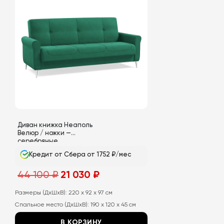
Диван книжка Неаполь
Велюр / ножки —
серебряные
Кредит от Сбера от 1752 ₽/мес
Первоначальная
Текущая
44 100
₽
21 030
₽
цена
цена:
составляла
21
44
030
Размеры (ДхШхВ):
220 x 92 x 97 см
100
₽.
Спальное место (ДхШхВ):
190 x 120 x 45 см
₽.
В КОРЗИНУ