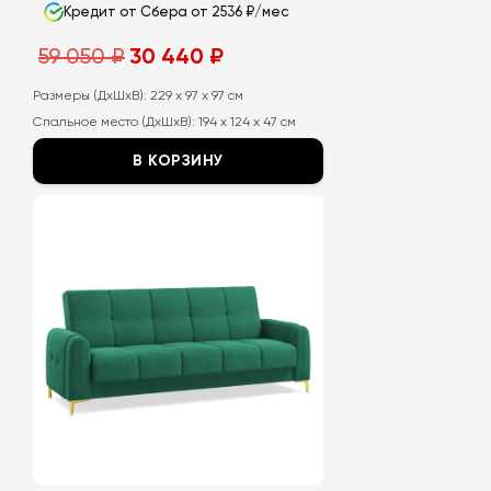
Кредит от Сбера от 2536 ₽/мес
Первоначальная
Текущая
59 050
₽
30 440
₽
цена
цена:
составляла
30
59
440
Размеры (ДхШхВ):
229 x 97 x 97 см
050
₽.
Спальное место (ДхШхВ):
194 x 124 x 47 см
₽.
В КОРЗИНУ
Этот
товар
имеет
несколько
вариаций.
Опции
можно
выбрать
на
странице
товара.