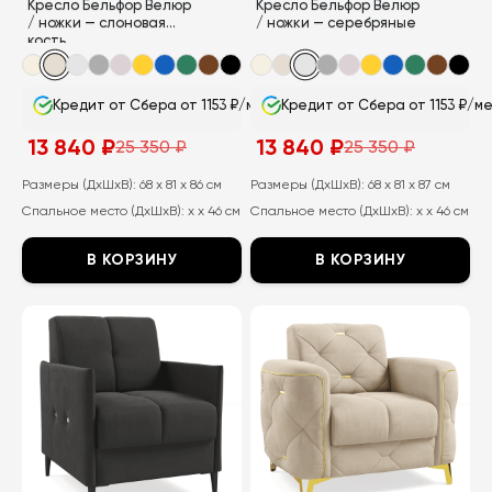
Кресло Бельфор Велюр
Кресло Бельфор Велюр
/ ножки — слоновая
/ ножки — серебряные
кость
Кредит от Сбера от 1153 ₽/мес
Кредит от Сбера от 1153 ₽/м
13 840
₽
13 840
₽
25 350
₽
25 350
₽
Первоначальная
Текущая
Первоначальная
Текущая
цена
цена:
цена
цена:
составляла
13
составляла
13
Размеры (ДхШхВ):
68 x 81 x 86 см
Размеры (ДхШхВ):
68 x 81 x 87 см
25
840
25
840
Спальное место (ДхШхВ):
x x 46 см
Спальное место (ДхШхВ):
x x 46 см
350
₽.
350
₽.
₽.
₽.
В КОРЗИНУ
В КОРЗИНУ
Этот
Этот
товар
товар
имеет
имеет
несколько
несколько
вариаций.
вариаций.
Опции
Опции
можно
можно
выбрать
выбрать