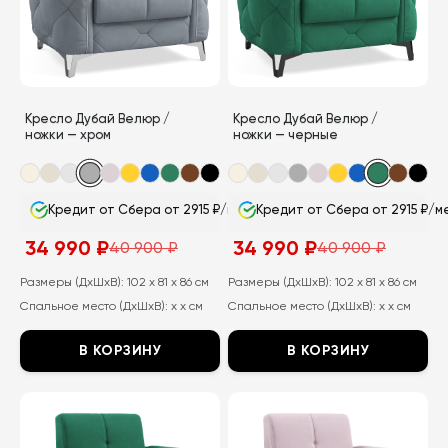
Опции
Опции
можно
можно
выбрать
выбрать
на
на
странице
странице
Кресло Дубай Велюр /
Кресло Дубай Велюр /
товара.
товара.
ножки — хром
ножки — черные
Кредит от Сбера от 2915 ₽/мес
Кредит от Сбера от 2915 ₽/м
34 990
₽
34 990
₽
40 900
₽
40 900
₽
Первоначальная
Текущая
Первоначальная
Текущая
цена
цена:
цена
цена:
составляла
34
составляла
34
Размеры (ДхШхВ):
102 x 81 x 86 см
Размеры (ДхШхВ):
102 x 81 x 86 см
40
990
40
990
Спальное место (ДхШхВ):
x x см
Спальное место (ДхШхВ):
x x см
900
₽.
900
₽.
₽.
₽.
В КОРЗИНУ
В КОРЗИНУ
Этот
Этот
товар
товар
имеет
имеет