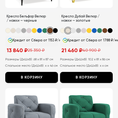
на
на
странице
странице
Кресло Бельфор Велюр
Кресло Дубай Велюр /
товара.
товара.
/ ножки — черные
ножки — золотые
Кредит от Сбера от 1153 ₽/мес
Кредит от Сбера от 1788 ₽/м
13 840
₽
21 460
₽
25 350
₽
40 900
₽
Первоначальная
Текущая
Первоначальная
Текущая
цена
цена:
цена
цена:
составляла
13
составляла
21
Размеры (ДхШхВ):
68 x 81 x 87 см
Размеры (ДхШхВ):
102 x 81 x 86 см
25
840
40
460
Спальное место (ДхШхВ):
x x 46 см
Спальное место (ДхШхВ):
x x см
350
₽.
900
₽.
₽.
₽.
В КОРЗИНУ
В КОРЗИНУ
Этот
Этот
товар
товар
имеет
имеет
несколько
несколько
вариаций.
вариаций.