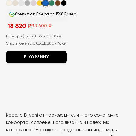
Кредит от Сбера от 1568 ₽/мес
18 820
₽
33 600
₽
Первоначальная
Текущая
цена
цена:
составляла
18
Размеры (ДхШхВ):
92 x 81 x 86 см
33
820
Спальное место (ДхШхВ):
x x 46 см
600
₽.
₽.
В КОРЗИНУ
Этот
товар
имеет
несколько
вариаций.
Опции
можно
Кресла Djivani от производителя — это сочетание
выбрать
комфорта, современного дизайна и надежных
на
материалов. В разделе представлены модели для
странице