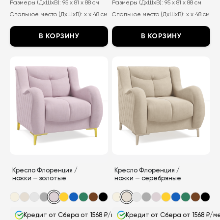
составляла
20
составляла
20
Размеры (ДхШхВ):
95 x 81 x 88 см
Размеры (ДхШхВ):
95 x 81 x 88 см
38
050
38
050
Спальное место (ДхШхВ):
x x 48 см
Спальное место (ДхШхВ):
x x 48 см
000
₽.
000
₽.
₽.
₽.
В КОРЗИНУ
В КОРЗИНУ
Этот
Этот
товар
товар
имеет
имеет
несколько
несколько
вариаций.
вариаций.
Опции
Опции
можно
можно
выбрать
выбрать
на
на
странице
странице
Кресло Флоренция /
Кресло Флоренция /
товара.
товара.
ножки — золотые
ножки — серебряные
Кредит от Сбера от 1568 ₽/мес
Кредит от Сбера от 1568 ₽/м