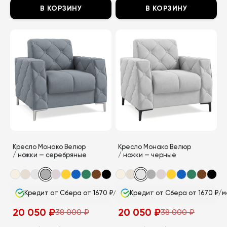
В КОРЗИНУ
В КОРЗИНУ
Этот
Этот
товар
товар
имеет
имеет
несколько
несколько
вариаций.
вариаций.
Опции
Опции
можно
можно
выбрать
выбрать
на
на
странице
странице
Кресло Монако Велюр
Кресло Монако Велюр
товара.
товара.
/ ножки — серебряные
/ ножки — черные
Кредит от Сбера от 1670 ₽/мес
Кредит от Сбера от 1670 ₽/м
20 050
₽
20 050
₽
38 000
₽
38 000
₽
Первоначальная
Текущая
Первоначальная
Текущая
цена
цена:
цена
цена: