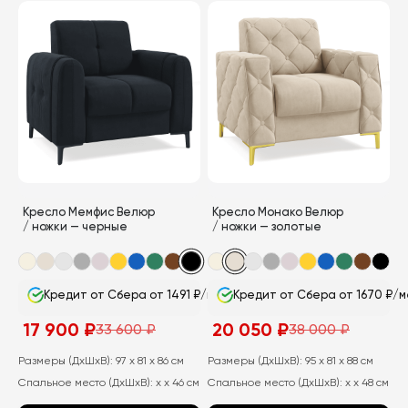
товар
товар
имеет
имеет
несколько
несколько
вариаций.
вариаций.
Опции
Опции
можно
можно
выбрать
выбрать
на
на
странице
странице
Кресло Мемфис Велюр
Кресло Монако Велюр
товара.
товара.
/ ножки — черные
/ ножки — золотые
Кредит от Сбера от 1491 ₽/мес
Кредит от Сбера от 1670 ₽/м
17 900
₽
20 050
₽
33 600
₽
38 000
₽
Первоначальная
Текущая
Первоначальная
Текущая
цена
цена:
цена
цена:
составляла
17
составляла
20
Размеры (ДхШхВ):
97 x 81 x 86 см
Размеры (ДхШхВ):
95 x 81 x 88 см
33
900
38
050
Спальное место (ДхШхВ):
x x 46 см
Спальное место (ДхШхВ):
x x 48 см
600
₽.
000
₽.
₽.
₽.