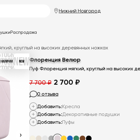
Нижний Новгород
душки
Распродажа
гкий, круглый на высоких деревянных ножках
Флоренция Велюр
Первоначальная
Текущая
2 700
₽
7 700
₽
цена
цена:
0 отзыва
составляла
2
Добавить:
Кресла
7
700
Добавить:
Декоративные подушки
700
₽.
Добавить:
Пуфы
₽.
›