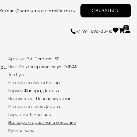
СВЯЗАТЬСЯ
Каталог
Доставка и оплата
Контакты
0
+7 (991) 898-80-18
Артикул:
Puf-Florencia-5B
Пуф Флоренция мягкий, круглый на высоких деревянных ножках
Цвет:
Лавандер коллекция DJIVANI
Тип:
Пуф
Материал обивки:
Велюр
Каркас:
Фанера, Дерево
Наполнитель:
Пенополиуретан
Материал ножек:
Дерево
Гарантия:
18 месяцев
Все характеристики и описание
Купить Ткани