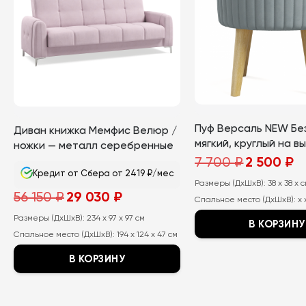
Пуф Версаль NEW Бе
Диван книжка Мемфис Велюр /
мягкий, круглый на в
ножки — металл серебренные
деревянных ножках
Первоначаль
Те
7 700
₽
2 500
₽
цена
це
Кредит от Сбера от 2419 ₽/мес
составляла
2
Размеры (ДхШхВ):
7
38 x 38 x 
50
Первоначальная
Текущая
700
₽.
56 150
₽
29 030
₽
Спальное место (ДхШхВ):
x 
цена
цена:
₽.
составляла
29
Размеры (ДхШхВ):
56
234 x 97 x 97 см
030
В КОРЗИНУ
150
₽.
Спальное место (ДхШхВ):
194 x 124 x 47 см
₽.
Этот
В КОРЗИНУ
товар
имеет
Этот
несколько
товар