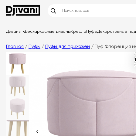
Диваны
Бескаркасные диваны
Кресла
Пуфы
Декоративные по
Главная
/
Пуфы
/
Пуфы для прихожей
/ Пуф Флоренция мя
‹