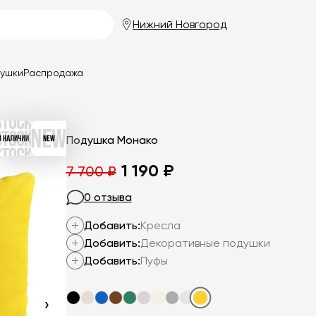
Нижний Новгород
душки
Распродажа
Подушка Монако
Первоначальная
Текущая
1 190
₽
7 700
₽
цена
цена:
0 отзыва
составляла
1
Добавить:
Кресла
7
190
Добавить:
Декоративные подушки
700
₽.
Добавить:
Пуфы
₽.
›