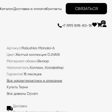
СВЯЗАТЬСЯ
Каталог
Доставка и оплата
Контакты
0
+7 (991) 898-80-18
Артикул:
Podushka-Monako-6
Цвет:
Желтый коллекция DJIVANI
Материал обивки:
Велюр
Наполнитель:
Холлкон, Холофабер
Гарантия:
18 месяцев
Все характеристики и описание
Купить Ткани
Все диваны Djivani
Доставка