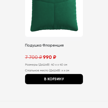
Подушка Флоренция
Первоначальная
Текущая
7 700
₽
990
₽
цена
цена:
составляла
990
Размеры (ДхШхВ):
7
40 x x 40 см
₽.
700
Спальное место (ДхШхВ):
x x см
₽.
В КОРЗИНУ
Этот
товар
имеет
несколько