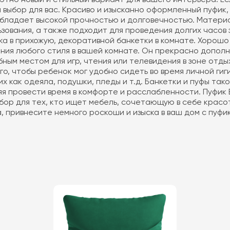
 выбор для вас. Красиво и изысканно оформленный пуфик
обладает высокой прочностью и долговечностью. Материал
ьзования, а также подходит для проведения долгих часов
фика в прихожую, декоративной банкетки в комнате. Хоро
ания любого стиля в вашей комнате. Он прекрасно дополни
бным местом для игр, чтения или телевидения в зоне отды
ого, чтобы ребенок мог удобно сидеть во время личной ги
их как одеяла, подушки, пледы и т.д. Банкетки и пуфы т
я провести время в комфорте и расслабленности. Пуфик 
ор для тех, кто ищет мебель, сочетающую в себе красот
, привнесите немного роскоши и изыска в ваш дом с пуфи