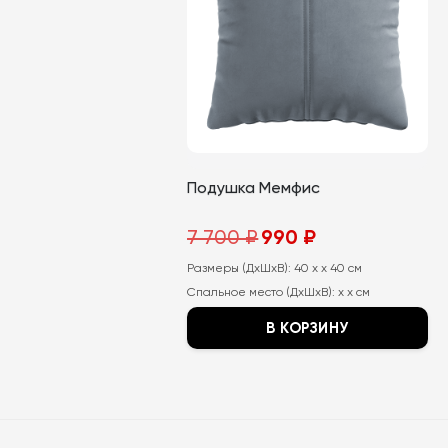
Подушка Мемфис
Первоначальная
Текущая
7 700
₽
990
₽
цена
цена:
составляла
990
Размеры (ДхШхВ):
7
40 x x 40 см
₽.
700
Спальное место (ДхШхВ):
x x см
₽.
В КОРЗИНУ
Этот
товар
имеет
несколько