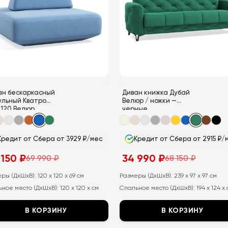
можно
выбрать
на
странице
товара.
ан бескаркасный
Диван книжка Дубай
ульный Кватро
Велюр / ножки —
х120 Велюр
черные
Кредит от Сбера от 3929 ₽/мес
Кредит от Сбера от 2915 ₽/
 150
₽
34 990
₽
69 990
₽
68 150
₽
воначальная
ущая
Первоначальная
Текущая
а
а:
цена
цена:
тавляла
составляла
34
еры (ДхШхВ):
120 x 120 x 69 см
Размеры (ДхШхВ):
239 x 97 x 97 см
68
990
ное место (ДхШхВ):
120 x 120 x см
Спальное место (ДхШхВ):
194 x 124 x
150
₽.
₽.
В КОРЗИНУ
В КОРЗИНУ
т
Этот