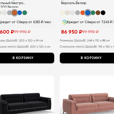
ульный Кватро
Версаль Велюр
х200 Велюр
Кредит от Сбера от 6383 ₽/мес
Кредит от Сбера от 7245 ₽
 600
₽
86 950
₽
99 990
₽
99 990
₽
воначальная
ущая
Первоначальная
Текущая
а
а:
цена
цена:
тавляла
составляла
86
еры (ДхШхВ):
200 x 120 x 69 см
Размеры (ДхШхВ):
248 x 110 x 88 см
99
950
ное место (ДхШхВ):
200 x 120 x см
Спальное место (ДхШхВ):
195 x 150 x
990
₽.
₽.
В КОРЗИНУ
В КОРЗИНУ
т
Этот
ар
товар
ет
имеет
колько
несколько
иаций.
вариаций.
ии
Опции
но
можно
рать
выбрать