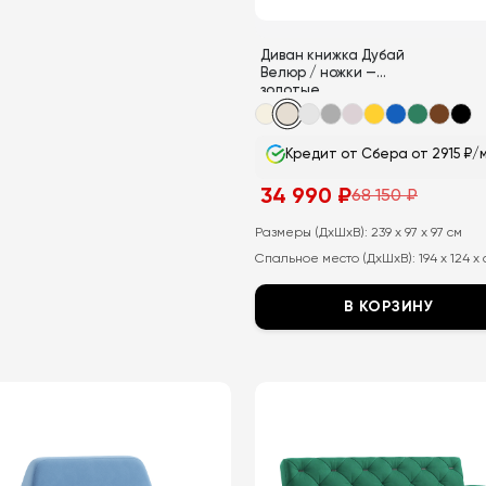
Диван книжка Дубай
Велюр / ножки —
золотые
Кредит от Сбера от 2915 ₽/
34 990
₽
68 150
₽
Первоначальная
Текущая
цена
цена:
составляла
34
Размеры (ДхШхВ):
239 x 97 x 97 см
68
990
Спальное место (ДхШхВ):
194 x 124 x
150
₽.
₽.
В КОРЗИНУ
Этот
товар
имеет
несколько
вариаций.
Опции