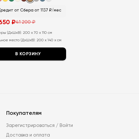
Кредит от Сбера от 1137 ₽/мес
 650
₽
41 200
₽
воначальная
ущая
а
а:
тавляла
еры (ДхШхВ):
200 x 70 x 110 см
ное место (ДхШхВ):
200 x 140 x см
В КОРЗИНУ
т
ар
ет
колько
иаций.
ии
но
Покупателям
рать
Зарегистрироваться / Войти
анице
Доставка и оплата