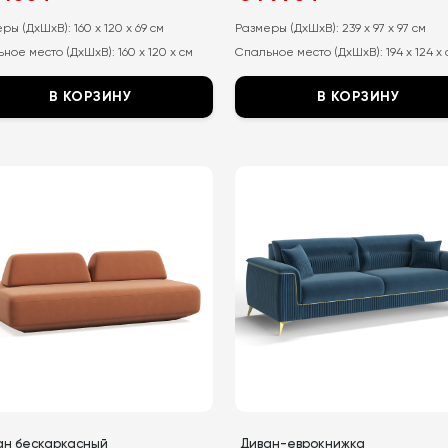
а
а:
цена
цена:
тавляла
составляла
34
еры (ДхШхВ):
160 x 120 x 69 см
Размеры (ДхШхВ):
239 x 97 x 97 см
68
990
ное место (ДхШхВ):
160 x 120 x см
Спальное место (ДхШхВ):
194 x 124 x
150
₽.
₽.
В КОРЗИНУ
В КОРЗИНУ
т
Этот
ар
товар
ет
имеет
колько
несколько
иаций.
вариаций.
ии
Опции
но
можно
рать
выбрать
на
анице
странице
ара.
товара.
ан бескаркасный
Диван-еврокнижка