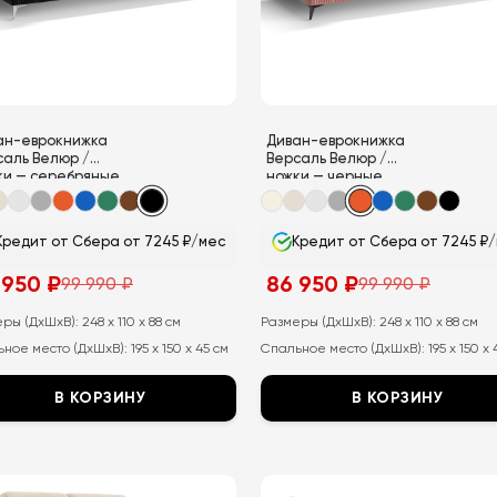
на
анице
странице
ара.
товара.
ан-еврокнижка
Диван-еврокнижка
саль Велюр /
Версаль Велюр /
ки — серебряные
ножки — черные
Кредит от Сбера от 7245 ₽/мес
Кредит от Сбера от 7245 ₽
 950
₽
86 950
₽
99 990
₽
99 990
₽
воначальная
ущая
Первоначальная
Текущая
а
а:
цена
цена:
тавляла
составляла
86
еры (ДхШхВ):
248 x 110 x 88 см
Размеры (ДхШхВ):
248 x 110 x 88 см
99
950
ное место (ДхШхВ):
195 x 150 x 45 см
Спальное место (ДхШхВ):
195 x 150 x
990
₽.
₽.
В КОРЗИНУ
В КОРЗИНУ
т
Этот
ар
товар
ет
имеет