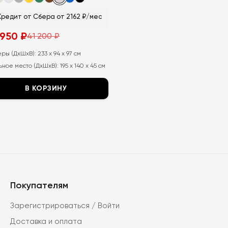
Кредит от Сбера от 2162 ₽/мес
 950
₽
41 200
₽
воначальная
ущая
а
а:
тавляла
еры (ДхШхВ):
233 x 94 x 97 см
ное место (ДхШхВ):
195 x 140 x 45 см
В КОРЗИНУ
т
ар
ет
колько
иаций.
ии
но
Покупателям
рать
Зарегистрироваться / Войти
анице
Доставка и оплата