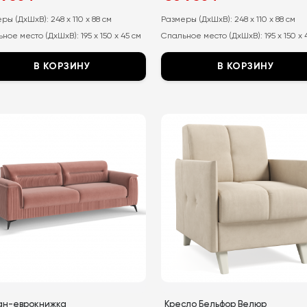
а
а:
цена
цена:
тавляла
составляла
86
еры (ДхШхВ):
248 x 110 x 88 см
Размеры (ДхШхВ):
248 x 110 x 88 см
99
950
ное место (ДхШхВ):
195 x 150 x 45 см
Спальное место (ДхШхВ):
195 x 150 x
990
₽.
₽.
В КОРЗИНУ
В КОРЗИНУ
т
Этот
ар
товар
ет
имеет
колько
несколько
иаций.
вариаций.
ии
Опции
но
можно
рать
выбрать
на
анице
странице
ара.
товара.
ан-еврокнижка
Кресло Бельфор Велюр