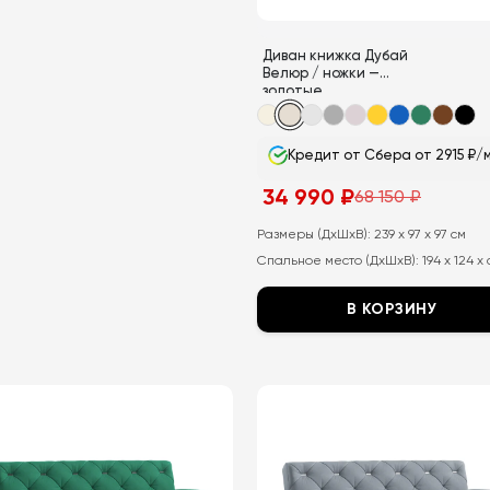
Диван книжка Дубай
Велюр / ножки —
золотые
Кредит от Сбера от 2915 ₽/
34 990
₽
68 150
₽
Первоначальная
Текущая
цена
цена:
составляла
34
Размеры (ДхШхВ):
239 x 97 x 97 см
68
990
Спальное место (ДхШхВ):
194 x 124 x
150
₽.
₽.
В КОРЗИНУ
Этот
товар
имеет
несколько
вариаций.
Опции