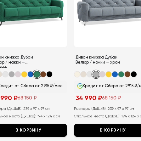
можно
выбрать
на
странице
товара.
ан книжка Дубай
Диван книжка Дубай
юр / ножки —
Велюр / ножки — хром
ные
Кредит от Сбера от 2915 ₽/мес
Кредит от Сбера от 2915 ₽/
 990
₽
34 990
₽
68 150
₽
68 150
₽
воначальная
ущая
Первоначальная
Текущая
а
а:
цена
цена:
тавляла
составляла
34
еры (ДхШхВ):
239 x 97 x 97 см
Размеры (ДхШхВ):
239 x 97 x 97 см
68
990
ное место (ДхШхВ):
194 x 124 x см
Спальное место (ДхШхВ):
194 x 124 x
150
₽.
₽.
В КОРЗИНУ
В КОРЗИНУ
т
Этот