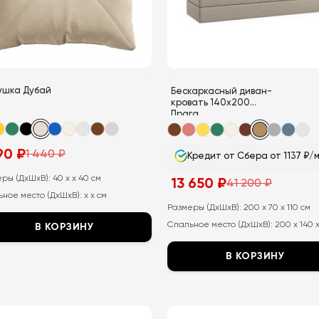
на
анице
странице
ара.
товара.
ушка Дубай
Бескаркасный диван-
кровать 140х200
Прага
190
₽
1 440
₽
Кредит от Сбера от 1137 ₽/
воначальная
ущая
а
а:
тавляла
еры (ДхШхВ):
40 x x 40 см
13 650
₽
41 200
₽
Первоначальная
Текущая
ное место (ДхШхВ):
x x см
цена
цена:
составляла
13
Размеры (ДхШхВ):
200 x 70 x 110 см
41
650
Спальное место (ДхШхВ):
200 x 140 
В КОРЗИНУ
200
₽.
₽.
т
В КОРЗИНУ
ар
Этот
ет
товар
колько
имеет